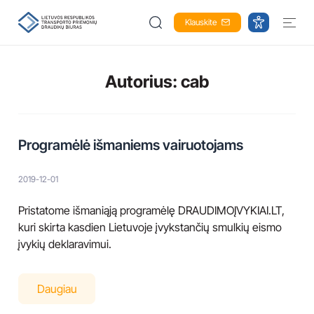
Klauskite
Autorius:
cab
Programėlė išmaniems vairuotojams
2019-12-01
Pristatome išmaniąją programėlę DRAUDIMOĮVYKIAI.LT,
kuri skirta kasdien Lietuvoje įvykstančių smulkių eismo
įvykių deklaravimui.
Daugiau