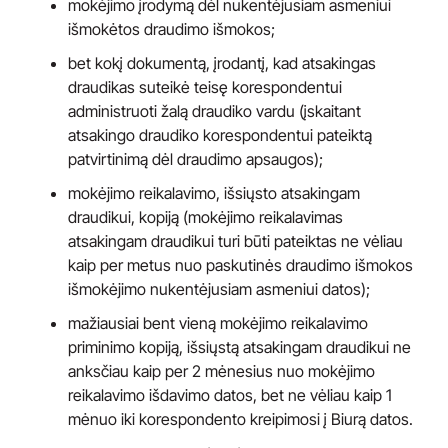
mokėjimo įrodymą dėl nukentėjusiam asmeniui
išmokėtos draudimo išmokos;
bet kokį dokumentą, įrodantį, kad atsakingas
draudikas suteikė teisę korespondentui
administruoti žalą draudiko vardu (įskaitant
atsakingo draudiko korespondentui pateiktą
patvirtinimą dėl draudimo apsaugos);
mokėjimo reikalavimo, išsiųsto atsakingam
draudikui, kopiją (mokėjimo reikalavimas
atsakingam draudikui turi būti pateiktas ne vėliau
kaip per metus nuo paskutinės draudimo išmokos
išmokėjimo nukentėjusiam asmeniui datos);
mažiausiai bent vieną mokėjimo reikalavimo
priminimo kopiją, išsiųstą atsakingam draudikui ne
anksčiau kaip per 2 mėnesius nuo mokėjimo
reikalavimo išdavimo datos, bet ne vėliau kaip 1
mėnuo iki korespondento kreipimosi į Biurą datos.