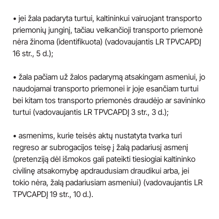
• jei žala padaryta turtui, kaltininkui vairuojant transporto
priemonių junginį, tačiau velkančioji transporto priemonė
nėra žinoma (identifikuota) (vadovaujantis LR TPVCAPDĮ
16 str., 5 d.);
• žala pačiam už žalos padarymą atsakingam asmeniui, jo
naudojamai transporto priemonei ir joje esančiam turtui
bei kitam tos transporto priemonės draudėjo ar savininko
turtui (vadovaujantis LR TPVCAPDĮ 3 str., 3 d.);
• asmenims, kurie teisės aktų nustatyta tvarka turi
regreso ar subrogacijos teisę į žalą padariusį asmenį
(pretenziją dėl išmokos gali pateikti tiesiogiai kaltininko
civilinę atsakomybę apdraudusiam draudikui arba, jei
tokio nėra, žalą padariusiam asmeniui) (vadovaujantis LR
TPVCAPDĮ 19 str., 10 d.).