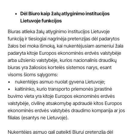
Dėl Biuro kaip žalų atlyginimo institucijos
Lietuvoje funkcijos
Biuras atlieka žalų atlyginimo institucijos Lietuvoje
funkciją ir tiesiogiai nagrinėja pretenzijas dėl padarytos
žalos bei moka išmoką, kai nukentėjusiam asmeniui žala
padaryta kitoje Europos ekonominės erdvės valstybėje
arba užsienio valstybėje, kurios nacionalinis draudikų
biuras yra žaliosios kortelės sistemos narys, esant
visoms šioms sąlygoms:
• nukentėjęs asmuo nuolat gyvena Lietuvoje;
• kaltininko, kurio transporto priemonės įprastinė
buvimo vieta yra kitoje Europos ekonominės erdvės
valstybėje, civilinę atsakomybę apdraudė kitos Europos
ekonominės erdvės valstybės draudimo kompanija ar jos
filialas (esantys ne Lietuvoje).
Nukentėjęs asmuo gali pateikti Biurui pretenziją dėl