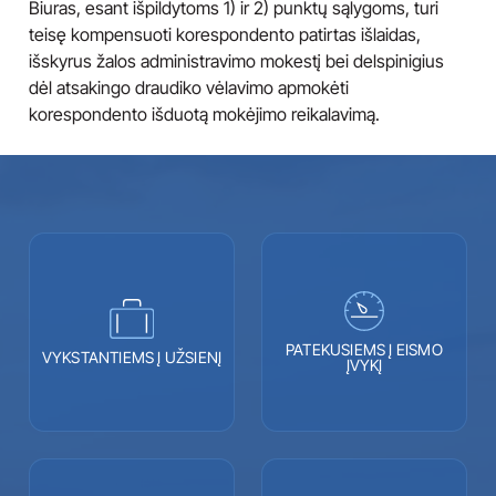
Biuras, esant išpildytoms 1) ir 2) punktų sąlygoms, turi
teisę kompensuoti korespondento patirtas išlaidas,
išskyrus žalos administravimo mokestį bei delspinigius
dėl atsakingo draudiko vėlavimo apmokėti
korespondento išduotą mokėjimo reikalavimą.
PATEKUSIEMS Į EISMO
VYKSTANTIEMS Į UŽSIENĮ
ĮVYKĮ