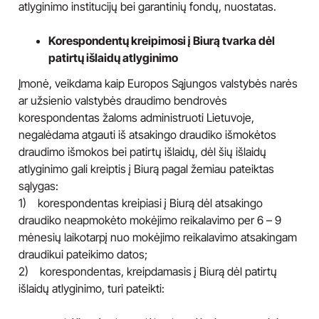
atlyginimo institucijų bei garantinių fondų, nuostatas.
Korespondentų kreipimosi į Biurą tvarka dėl
patirtų išlaidų atlyginimo
Įmonė, veikdama kaip Europos Sąjungos valstybės narės
ar užsienio valstybės draudimo bendrovės
korespondentas žaloms administruoti Lietuvoje,
negalėdama atgauti iš atsakingo draudiko išmokėtos
draudimo išmokos bei patirtų išlaidų, dėl šių išlaidų
atlyginimo gali kreiptis į Biurą pagal žemiau pateiktas
sąlygas:
1) korespondentas kreipiasi į Biurą dėl atsakingo
draudiko neapmokėto mokėjimo reikalavimo per 6 – 9
mėnesių laikotarpį nuo mokėjimo reikalavimo atsakingam
draudikui pateikimo datos;
2) korespondentas, kreipdamasis į Biurą dėl patirtų
išlaidų atlyginimo, turi pateikti: