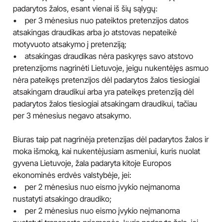
padarytos žalos, esant vienai iš šių sąlygų:
• per 3 mėnesius nuo pateiktos pretenzijos datos
atsakingas draudikas arba jo atstovas nepateikė
motyvuoto atsakymo į pretenziją;
• atsakingas draudikas nėra paskyręs savo atstovo
pretenzijoms nagrinėti Lietuvoje, jeigu nukentėjęs asmuo
nėra pateikęs pretenzijos dėl padarytos žalos tiesiogiai
atsakingam draudikui arba yra pateikęs pretenziją dėl
padarytos žalos tiesiogiai atsakingam draudikui, tačiau
per 3 mėnesius negavo atsakymo.
Biuras taip pat nagrinėja pretenzijas dėl padarytos žalos ir
moka išmoką, kai nukentėjusiam asmeniui, kuris nuolat
gyvena Lietuvoje, žala padaryta kitoje Europos
ekonominės erdvės valstybėje, jei:
• per 2 mėnesius nuo eismo įvykio neįmanoma
nustatyti atsakingo draudiko;
• per 2 mėnesius nuo eismo įvykio neįmanoma