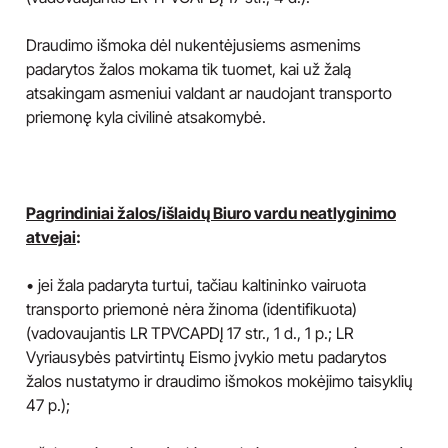
Draudimo išmoka dėl nukentėjusiems asmenims
padarytos žalos mokama tik tuomet, kai už žalą
atsakingam asmeniui valdant ar naudojant transporto
priemonę kyla civilinė atsakomybė.
Pagrindiniai žalos/išlaidų Biuro vardu neatlyginimo
atvejai
:
• jei žala padaryta turtui, tačiau kaltininko vairuota
transporto priemonė nėra žinoma (identifikuota)
(vadovaujantis LR TPVCAPDĮ 17 str., 1 d., 1 p.; LR
Vyriausybės patvirtintų Eismo įvykio metu padarytos
žalos nustatymo ir draudimo išmokos mokėjimo taisyklių
47 p.);