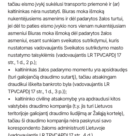
tačiau eismo įvykį sukėlusi transporto priemonė ir (ar)
kaltininkas nėra nustatyti. Biuras moka išmoką
nukentėjusiems asmenims ir dėl padarytos žalos turtui,
jei dėl to paties eismo įvykio nors vienam nukentėjusiam
asmeniui Biuras moka išmoką dėl padarytos žalos
asmeniui, esant sunkiam sveikatos sutrikdymui, kuris
nustatomas vadovaujantis Sveikatos sutrikdymo masto
nustatymo taisyklėmis (vadovaujantis LR TPVCAPDĮ 17
str., 1 d., 2 p.);
• kaltininkas žalos padarymo momentu yra apsidraudęs
(turi galiojančią draudimo sutartį), tačiau atsakingam
draudikui iškelta bankroto byla (vadovaujantis LR
TPVCAPDĮ 17 str., 1 d., 3 p.));
• kaltininko civilinę atsakomybę yra apdraudusi kitos
valstybės draudimo kompanija (t.y. jis turi Lietuvos
teritorijoje galiojantį draudimo liudijimą ar Žaliąją kortelę),
tačiau ši draudimo kompanija nėra paskyrusi savo
korespondento žaloms administruoti Lietuvoje
(vadovaujantis LR TPVCAPDĮ 17 str., 4 d.).