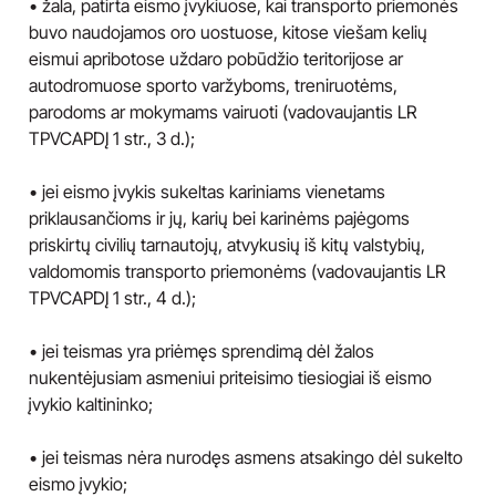
• žala, patirta eismo įvykiuose, kai transporto priemonės
buvo naudojamos oro uostuose, kitose viešam kelių
eismui apribotose uždaro pobūdžio teritorijose ar
autodromuose sporto varžyboms, treniruotėms,
parodoms ar mokymams vairuoti (vadovaujantis LR
TPVCAPDĮ 1 str., 3 d.);
• jei eismo įvykis sukeltas kariniams vienetams
priklausančioms ir jų, karių bei karinėms pajėgoms
priskirtų civilių tarnautojų, atvykusių iš kitų valstybių,
valdomomis transporto priemonėms (vadovaujantis LR
TPVCAPDĮ 1 str., 4 d.);
• jei teismas yra priėmęs sprendimą dėl žalos
nukentėjusiam asmeniui priteisimo tiesiogiai iš eismo
įvykio kaltininko;
• jei teismas nėra nurodęs asmens atsakingo dėl sukelto
eismo įvykio;