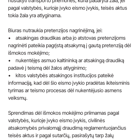
nustatyti transporto priemonės, kuria padaryta žala, jei
pagal valstybės, kurioje įvyko eismo įvykis, teisės aktus
tokia žala yra atlyginama.
Biuras nutraukia pretenzijos nagrinėjimą, jei:
• atsakingas draudikas arba jo atstovas pretenzijoms
nagrinėti pateikia pagrįstą atsakymą į gautą pretenziją dėl
išmokos mokėjimo;
• nukentėjęs asmuo kaltininką ar atsakingą draudiką
padavė į teismą dėl žalos atlyginimo;
• kitos valstybės atsakingos institucijos pateikė
informaciją, kad dėl šio eismo įvykio pradėtas ikiteisminis
tyrimas ar teismo procesas dėl nukentėjusio asmens
veiksmų.
Sprendimas dėl išmokos mokėjimo priimamas pagal
valstybės, kurioje įvyko eismo įvykis, civilinės
atsakomybės privalomąjį draudimą reglamentuojančius
teisės aktus ir pagal sutarčių, pasirašytų tarp žalų