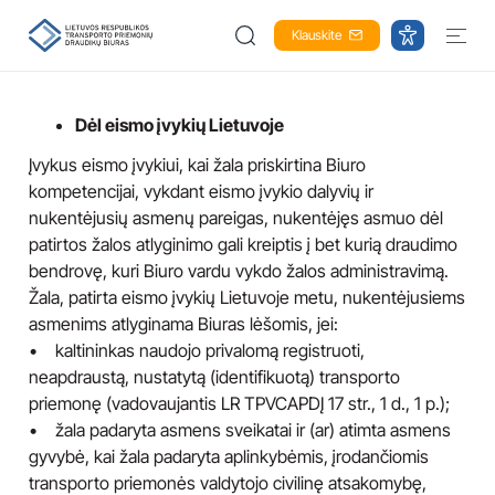
Klauskite
Dėl eismo įvykių Lietuvoje
Įvykus eismo įvykiui, kai žala priskirtina Biuro
kompetencijai, vykdant eismo įvykio dalyvių ir
nukentėjusių asmenų pareigas, nukentėjęs asmuo dėl
patirtos žalos atlyginimo gali kreiptis į bet kurią draudimo
bendrovę, kuri Biuro vardu vykdo žalos administravimą.
Žala, patirta eismo įvykių Lietuvoje metu, nukentėjusiems
asmenims atlyginama Biuras lėšomis, jei:
• kaltininkas naudojo privalomą registruoti,
neapdraustą, nustatytą (identifikuotą) transporto
priemonę (vadovaujantis LR TPVCAPDĮ 17 str., 1 d., 1 p.);
• žala padaryta asmens sveikatai ir (ar) atimta asmens
gyvybė, kai žala padaryta aplinkybėmis, įrodančiomis
transporto priemonės valdytojo civilinę atsakomybę,