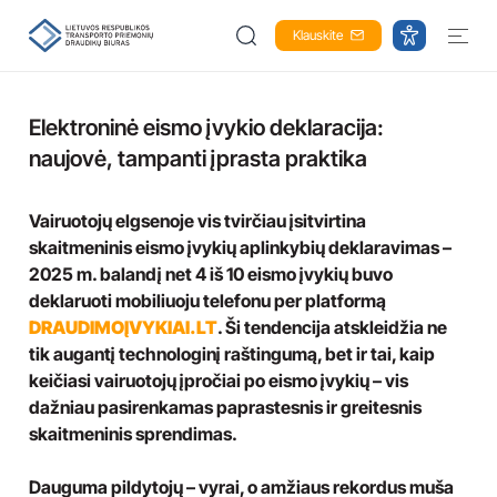
Klauskite
Elektroninė eismo įvykio deklaracija:
naujovė, tampanti įprasta praktika
Vairuotojų elgsenoje vis tvirčiau įsitvirtina
skaitmeninis eismo įvykių aplinkybių deklaravimas –
2025 m. balandį net 4 iš 10 eismo įvykių buvo
deklaruoti mobiliuoju telefonu per platformą
DRAUDIMOĮVYKIAI.LT
. Ši tendencija atskleidžia ne
tik augantį technologinį raštingumą, bet ir tai, kaip
keičiasi vairuotojų įpročiai po eismo įvykių – vis
dažniau pasirenkamas paprastesnis ir greitesnis
skaitmeninis sprendimas.
Dauguma pildytojų – vyrai, o amžiaus rekordus muša