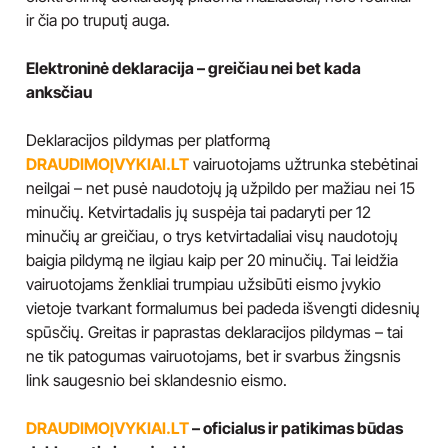
ir čia po truputį auga.
Elektroninė deklaracija – greičiau nei bet kada
anksčiau
Deklaracijos pildymas per platformą
DRAUDIMOĮVYKIAI.LT
vairuotojams užtrunka stebėtinai
neilgai – net pusė naudotojų ją užpildo per mažiau nei 15
minučių. Ketvirtadalis jų suspėja tai padaryti per 12
minučių ar greičiau, o trys ketvirtadaliai visų naudotojų
baigia pildymą ne ilgiau kaip per 20 minučių. Tai leidžia
vairuotojams ženkliai trumpiau užsibūti eismo įvykio
vietoje tvarkant formalumus bei padeda išvengti didesnių
spūsčių. Greitas ir paprastas deklaracijos pildymas – tai
ne tik patogumas vairuotojams, bet ir svarbus žingsnis
link saugesnio bei sklandesnio eismo.
DRAUDIMOĮVYKIAI.LT
– oficialus ir patikimas būdas