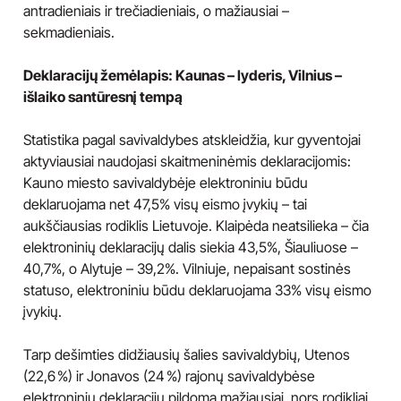
antradieniais ir trečiadieniais, o mažiausiai –
sekmadieniais.
Deklaracijų žemėlapis: Kaunas – lyderis, Vilnius –
išlaiko santūresnį tempą
Statistika pagal savivaldybes atskleidžia, kur gyventojai
aktyviausiai naudojasi skaitmeninėmis deklaracijomis:
Kauno miesto savivaldybėje elektroniniu būdu
deklaruojama net 47,5% visų eismo įvykių – tai
aukščiausias rodiklis Lietuvoje. Klaipėda neatsilieka – čia
elektroninių deklaracijų dalis siekia 43,5%, Šiauliuose –
40,7%, o Alytuje – 39,2%. Vilniuje, nepaisant sostinės
statuso, elektroniniu būdu deklaruojama 33% visų eismo
įvykių.
Tarp dešimties didžiausių šalies savivaldybių, Utenos
(22,6 %) ir Jonavos (24 %) rajonų savivaldybėse
elektroninių deklaracijų pildoma mažiausiai, nors rodikliai