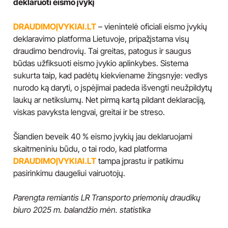
deklaruoti eismo įvykį
DRAUDIMOĮVYKIAI.LT
– vienintelė oficiali eismo įvykių
deklaravimo platforma Lietuvoje, pripažįstama visų
draudimo bendrovių. Tai greitas, patogus ir saugus
būdas užfiksuoti eismo įvykio aplinkybes. Sistema
sukurta taip, kad padėtų kiekviename žingsnyje: vedlys
nurodo ką daryti, o įspėjimai padeda išvengti neužpildytų
laukų ar netikslumų. Net pirmą kartą pildant deklaraciją,
viskas pavyksta lengvai, greitai ir be streso.
Šiandien beveik 40 % eismo įvykių jau deklaruojami
skaitmeniniu būdu, o tai rodo, kad platforma
DRAUDIMOĮVYKIAI.LT
tampa įprastu ir patikimu
pasirinkimu daugeliui vairuotojų.
Parengta remiantis LR Transporto priemonių draudikų
biuro 2025 m. balandžio mėn. statistika