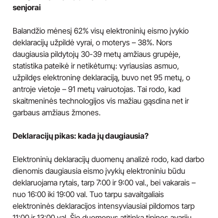
senjorai
Balandžio mėnesį 62% visų elektroninių eismo įvykio
deklaracijų užpildė vyrai, o moterys – 38%. Nors
daugiausia pildytojų 30-39 metų amžiaus grupėje,
statistika pateikė ir netikėtumų: vyriausias asmuo,
užpildęs elektroninę deklaraciją, buvo net 95 metų, o
antroje vietoje – 91 metų vairuotojas. Tai rodo, kad
skaitmeninės technologijos vis mažiau gąsdina net ir
garbaus amžiaus žmones.
Deklaracijų pikas: kada jų daugiausia?
Elektroninių deklaracijų duomenų analizė rodo, kad darbo
dienomis daugiausia eismo įvykių elektroniniu būdu
deklaruojama rytais, tarp 7:00 ir 9:00 val., bei vakarais –
nuo 16:00 iki 19:00 val. Tuo tarpu savaitgaliais
elektroninės deklaracijos intensyviausiai pildomos tarp
11:00 ir 13:00 val. Šie duomenys atitinka tipines avarijų