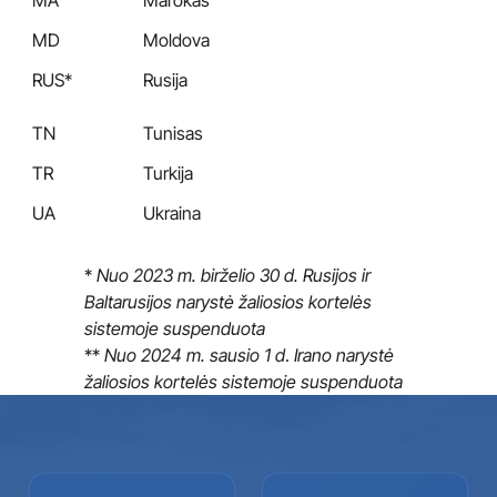
MA
Marokas
MD
Moldova
RUS*
Rusija
TN
Tunisas
TR
Turkija
UA
Ukraina
*
Nuo 2023 m. birželio 30 d.
Rusijos ir
Baltarusijos narystė žaliosios kortelės
sistemoje suspenduota
**
Nuo
2024 m. sausio 1 d
.
Irano narystė
žaliosios kortelės sistemoje suspenduota