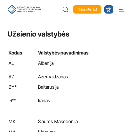
Klauskite
Užsienio valstybės
Kodas
Valstybės pavadinimas
AL
Albanija
AZ
Azerbaidžanas
BY*
Baltarusija
IR**
Iranas
MK
Šiaurės Makedonija