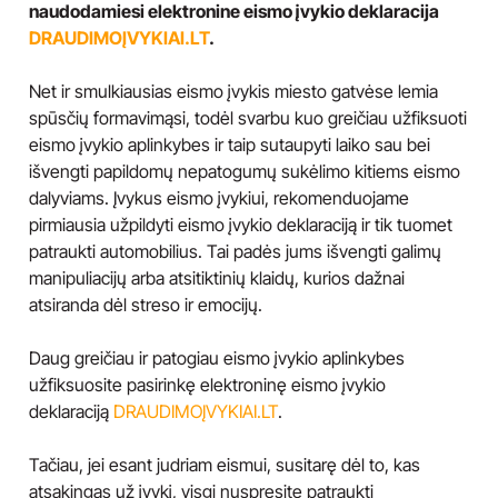
naudodamiesi elektronine eismo įvykio deklaracija
DRAUDIMOĮVYKIAI.LT
.
Net ir smulkiausias eismo įvykis miesto gatvėse lemia
spūsčių formavimąsi, todėl svarbu kuo greičiau užfiksuoti
eismo įvykio aplinkybes ir taip sutaupyti laiko sau bei
išvengti papildomų nepatogumų sukėlimo kitiems eismo
dalyviams. Įvykus eismo įvykiui, rekomenduojame
pirmiausia užpildyti eismo įvykio deklaraciją ir tik tuomet
patraukti automobilius. Tai padės jums išvengti galimų
manipuliacijų arba atsitiktinių klaidų, kurios dažnai
atsiranda dėl streso ir emocijų.
Daug greičiau ir patogiau eismo įvykio aplinkybes
užfiksuosite pasirinkę elektroninę eismo įvykio
deklaraciją
DRAUDIMOĮVYKIAI.LT
.
Tačiau, jei esant judriam eismui, susitarę dėl to, kas
atsakingas už įvykį, visgi nuspręsite patraukti