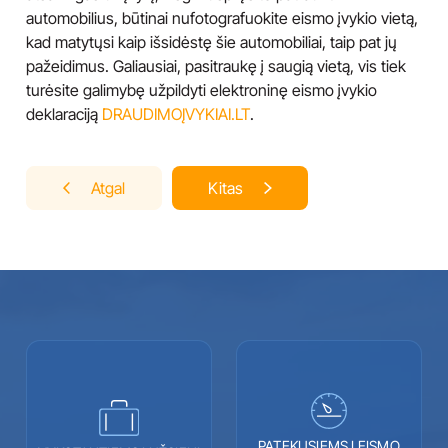
automobilius, būtinai nufotografuokite eismo įvykio vietą,
kad matytųsi kaip išsidėstę šie automobiliai, taip pat jų
pažeidimus. Galiausiai, pasitraukę į saugią vietą, vis tiek
turėsite galimybę užpildyti elektroninę eismo įvykio
deklaraciją
DRAUDIMOĮVYKIAI.LT
.
Navigacija
Atgal
Kitas
tarp
įrašų
PATEKUSIEMS Į EISMO