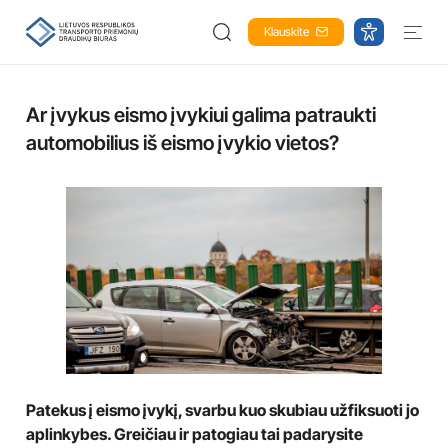
Klauskite
Ar įvykus eismo įvykiui galima patraukti
automobilius iš eismo įvykio vietos?
Patekus į eismo įvykį, svarbu kuo skubiau užfiksuoti jo
aplinkybes. Greičiau ir patogiau tai padarysite