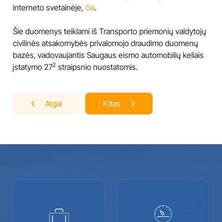
interneto svetainėje,
čia
.
Šie duomenys teikiami iš Transporto priemonių valdytojų
civilinės atsakomybės privalomojo draudimo duomenų
bazės, vadovaujantis Saugaus eismo automobilių keliais
2
įstatymo 27
straipsnio nuostatomis.
Navigacija
Atgal
Kitas
tarp
įrašų