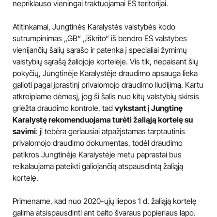
nepriklauso vieningai traktuojamai ES teritorijai.
Atitinkamai, Jungtinės Karalystės valstybės kodo
sutrumpinimas „GB“ „iškrito“ iš bendro ES valstybes
vienijančių šalių sąrašo ir patenka į specialiai žymimų
valstybių sąrašą žaliojoje kortelėje. Vis tik, nepaisant šių
pokyčių, Jungtinėje Karalystėje draudimo apsauga lieka
galioti pagal įprastinį privalomojo draudimo liudijimą. Kartu
atkreipiame dėmesį, jog ši šalis nuo kitų valstybių skirsis
griežta draudimo kontrole, tad
vykstant į Jungtinę
Karalystę rekomenduojama turėti žaliąją kortelę su
savimi
: ji tebėra geriausiai atpažįstamas tarptautinis
privalomojo draudimo dokumentas, todėl draudimo
patikros Jungtinėje Karalystėje metu paprastai bus
reikalaujama pateikti galiojančią atspausdintą žaliąją
kortelę.
Primename, kad nuo 2020-ųjų liepos 1 d. žaliąją kortelę
galima atsispausdinti ant balto švaraus popieriaus lapo.