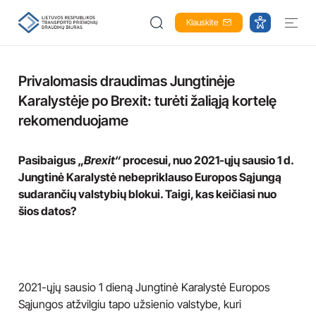
Klauskite
Privalomasis draudimas Jungtinėje
Karalystėje po Brexit: turėti žaliąją kortelę
rekomenduojame
Pasibaigus „
Brexit“
procesui, nuo 2021-ųjų sausio 1 d.
Jungtinė Karalystė nebepriklauso Europos Sąjungą
sudarančių valstybių blokui. Taigi, kas keičiasi nuo
šios datos?
2021-ųjų sausio 1 dieną Jungtinė Karalystė Europos
Sąjungos atžvilgiu tapo užsienio valstybe, kuri