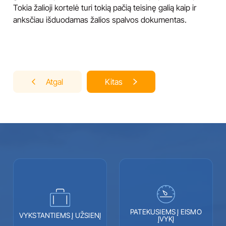
Tokia žalioji kortelė turi tokią pačią teisinę galią kaip ir
anksčiau išduodamas žalios spalvos dokumentas.
Navigacija
Atgal
Kitas
tarp
įrašų
PATEKUSIEMS Į EISMO
VYKSTANTIEMS Į UŽSIENĮ
ĮVYKĮ