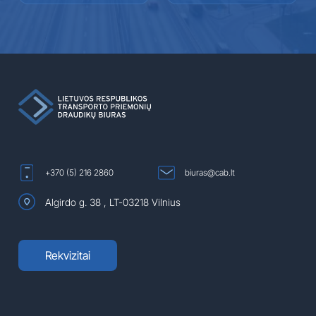
+370 (5) 216 2860
biuras@cab.lt
Algirdo g. 38 , LT-03218 Vilnius
Rekvizitai